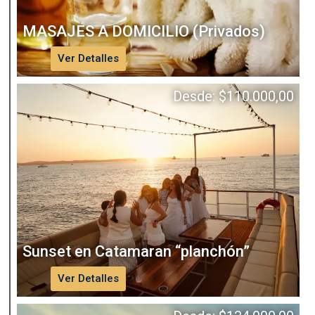
MASAJES A DOMICILIO (Privados)
Ver Detalles
Desde:
$
110.000,00
Sunset en Catamaran “planchón”
Ver Detalles