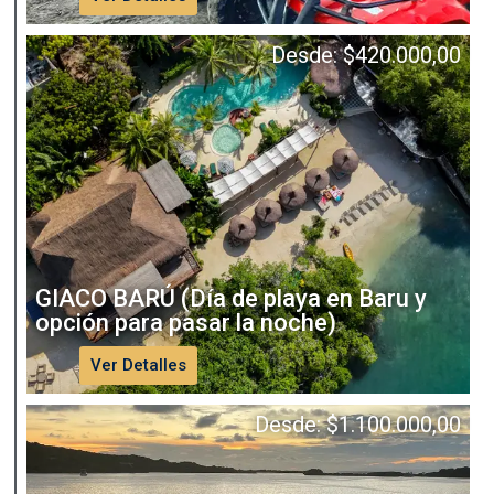
Desde:
$
420.000,00
GIACO BARÚ (Día de playa en Baru y
opción para pasar la noche)
Ver Detalles
Desde:
$
1.100.000,00