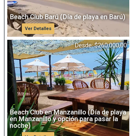
Beach Club Barú (Día de playa en Barú)
Ver Detalles
Desde:
$
260.000,00
Beach Club en Manzanillo (Día de playa
en Manzanillo y opción para pasar la
noche)