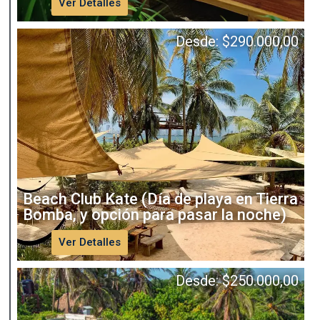
Ver Detalles
Desde:
$
290.000,00
Beach Club Kate (Día de playa en Tierra
Bomba, y opción para pasar la noche)
Ver Detalles
Desde:
$
250.000,00