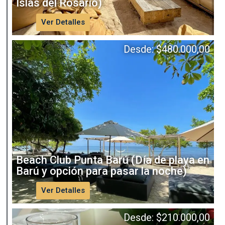
Islas del Rosario)
Ver Detalles
Desde:
$
480.000,00
Beach Club Punta Barú (Día de playa en
Barú y opción para pasar la noche)
Ver Detalles
Desde:
$
210.000,00