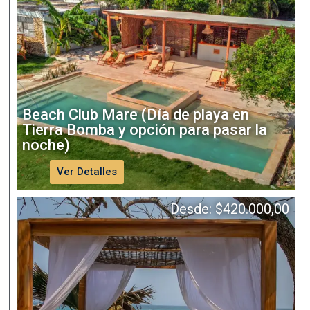
Beach Club Mare (Día de playa en
Tierra Bomba y opción para pasar la
noche)
Ver Detalles
Desde:
$
420.000,00