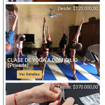
Desde:
$
120.000,00
CLASE DE YOGA A DOMICILIO
(Privada)
Ver Detalles
Desde:
$
370.000,00