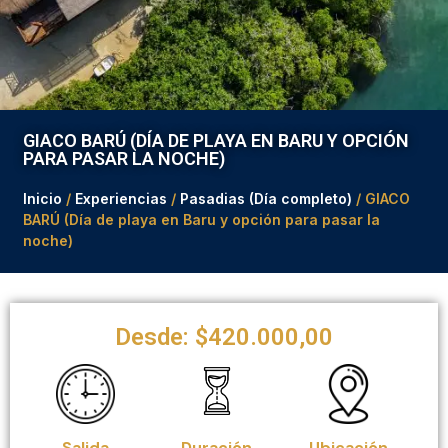
GIACO BARÚ (DÍA DE PLAYA EN BARU Y OPCIÓN
PARA PASAR LA NOCHE)
Inicio
/
Experiencias
/
Pasadias (Día completo)
/ GIACO
BARÚ (Día de playa en Baru y opción para pasar la
noche)
Desde:
$
420.000,00
Salida
Duración
Ubicación