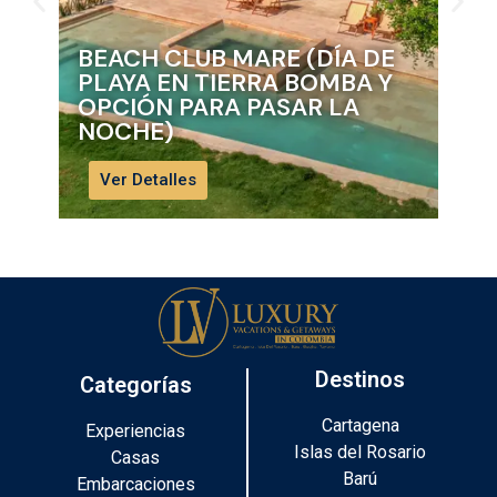
BEACH CLUB MARE (DÍA DE
AV
PLAYA EN TIERRA BOMBA Y
HE
OPCIÓN PARA PASAR LA
ME
NOCHE)
MU
Ver Detalles
Ve
Destinos
Categorías
Cartagena
Experiencias
Islas del Rosario
Casas
Barú
Embarcaciones