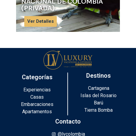
NACIONAL DE COLOMBIA
(C
(PRIVADA)
Ve
Ver Detalles
Destinos
Categorías
Cartagena
Experiencias
Islas del Rosario
Casas
Barú
Embarcaciones
Tierra Bomba
Apartamentos
Contacto
@lvcolombia