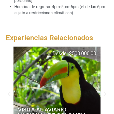
personas)
Horarios de regreso: 4pm-5pm-6pm (el de las 6pm
sujeto a restricciones climáticas).
Experiencias Relacionados
Desde:
$
500.000,00
VISITA AL AVIARIO
SU