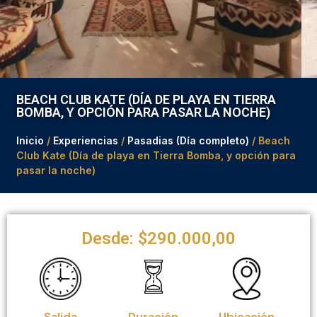
BEACH CLUB KATE (DÍA DE PLAYA EN TIERRA
BOMBA, Y OPCIÓN PARA PASAR LA NOCHE)
Inicio
/
Experiencias
/
Pasadias (Día completo)
/ Beach
Club Kate (Día de playa en Tierra Bomba, y opción para
pasar la noche)
Desde:
$
290.000,00
Salida
Duración
Ubicación