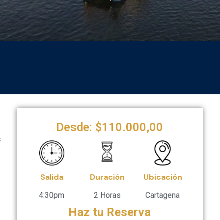
Desde:
$
110.000,00
s
Salida
Duración
Ubicación
4:30pm
2 Horas
Cartagena
Haz tu Reserva