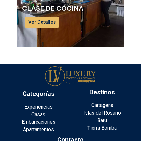
CLASE DE COCINA
VIS
NA
(P
Ver Detalles
Ve
Destinos
Categorías
Cartagena
Experiencias
Islas del Rosario
Casas
Barú
Embarcaciones
Tierra Bomba
Apartamentos
Contacto