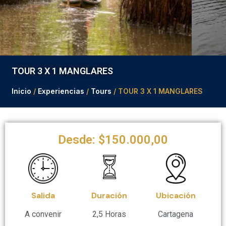
TOUR 3 X 1 MANGLARES
Inicio
/
Experiencias
/
Tours
/ TOUR 3 X 1 MANGLARES
Desde:
$
150.000,00
Salida
Duración
Ubicación
A convenir
2,5 Horas
Cartagena