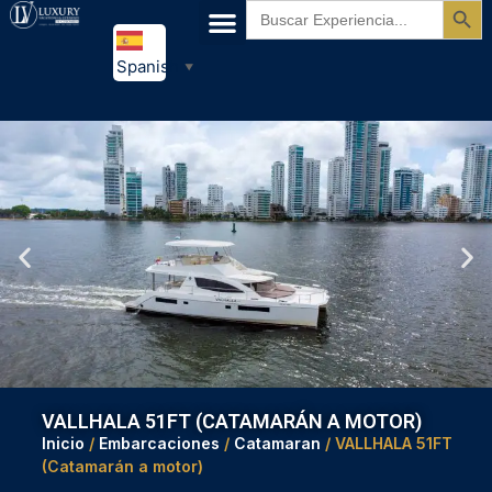
Buscar:
Spanish
▼
VALLHALA 51FT (CATAMARÁN A MOTOR)
Inicio
/
Embarcaciones
/
Catamaran
/ VALLHALA 51FT
(Catamarán a motor)