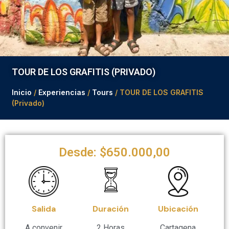
TOUR DE LOS GRAFITIS (PRIVADO)
Inicio
/
Experiencias
/
Tours
/ TOUR DE LOS GRAFITIS
(Privado)
Desde:
$
650.000,00
Salida
Duración
Ubicación
A convenir
2 Horas
Cartagena