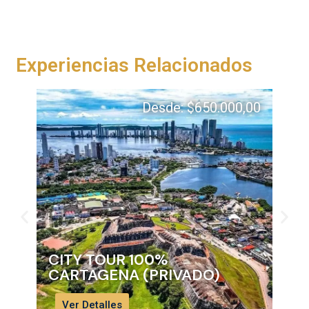
Experiencias Relacionados
Desde:
$
650.000,00
CITY TOUR 100%
PAS
CARTAGENA (PRIVADO)
CA
Ver Detalles
Ve