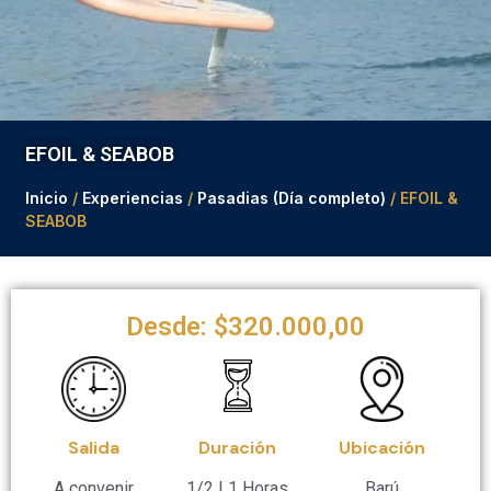
EFOIL & SEABOB
Inicio
/
Experiencias
/
Pasadias (Día completo)
/ EFOIL &
SEABOB
Desde:
$
320.000,00
Salida
Duración
Ubicación
A convenir
1/2 I 1 Horas
Barú