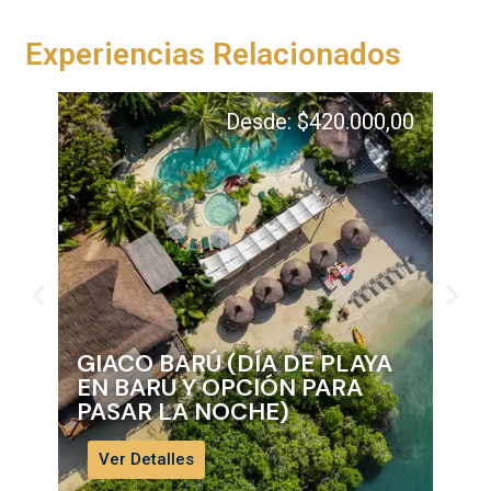
Experiencias Relacionados
Desde:
$
420.000,00
GIACO BARÚ (DÍA DE PLAYA
BE
EN BARU Y OPCIÓN PARA
PL
PASAR LA NOCHE)
Ve
Ver Detalles