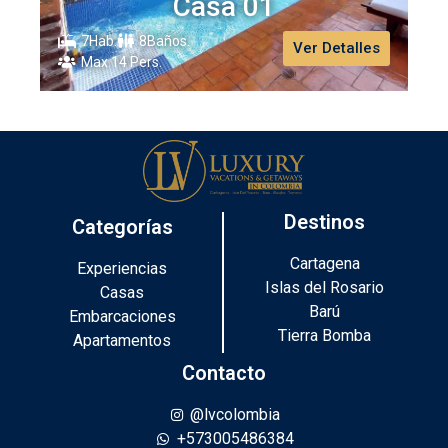
Casa 01
7Hab.
8Baños.
Ver Detalles
Max 14 Pers.
Destinos
Categorías
Cartagena
Experiencias
Islas del Rosario
Casas
Barú
Embarcaciones
Tierra Bomba
Apartamentos
Contacto
@lvcolombia
+573005486384